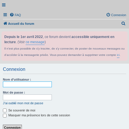
FAQ
Connexion
R
Accueil du forum
e
Depuis le 1er avril 2022
, ce forum devient
accessible uniquement en
c
lecture
. (Voir
ce message
)
h
Il n'est plus possible de s'y inscrire, de s'y connecter, de poster de nouveaux messages ou
e
d'accéder à la messagerie privée. Vous pouvez demander à supprimer votre compte
ici
.
r
c
Connexion
h
e
Nom d’utilisateur :
r
Mot de passe :
J’ai oublié mon mot de passe
Se souvenir de moi
Masquer ma présence lors de cette session