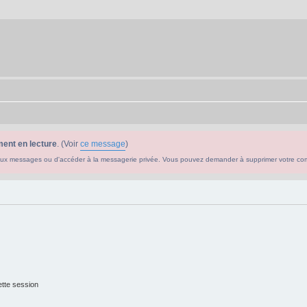
ent en lecture
. (Voir
ce message
)
ouveaux messages ou d'accéder à la messagerie privée. Vous pouvez demander à supprimer votre c
tte session