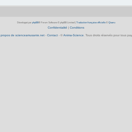
Développé par
phpBB
® Forum Software © phpBB Limited
|
Traduction française officielle
©
Qiaeru
Confidentialité
|
Conditions
 propos de scienceamusante.net
-
Contact
- ©
Anima-Science
. Tous droits réservés pour tous pay