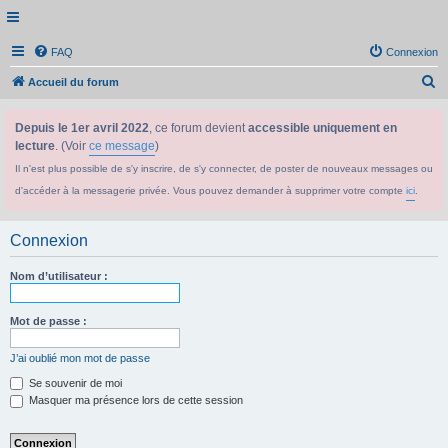
FAQ
Connexion
R
Accueil du forum
e
Depuis le 1er avril 2022
, ce forum devient
accessible uniquement en
c
lecture
. (Voir
ce message
)
h
Il n'est plus possible de s'y inscrire, de s'y connecter, de poster de nouveaux messages ou
e
d'accéder à la messagerie privée. Vous pouvez demander à supprimer votre compte
ici
.
r
c
Connexion
h
e
Nom d’utilisateur :
r
Mot de passe :
J’ai oublié mon mot de passe
Se souvenir de moi
Masquer ma présence lors de cette session