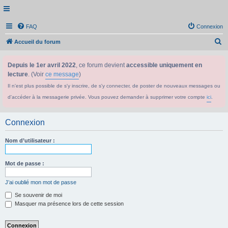
FAQ
Connexion
R
Accueil du forum
e
Depuis le 1er avril 2022
, ce forum devient
accessible uniquement en
c
lecture
. (Voir
ce message
)
h
Il n'est plus possible de s'y inscrire, de s'y connecter, de poster de nouveaux messages ou
e
d'accéder à la messagerie privée. Vous pouvez demander à supprimer votre compte
ici
.
r
c
Connexion
h
e
Nom d’utilisateur :
r
Mot de passe :
J’ai oublié mon mot de passe
Se souvenir de moi
Masquer ma présence lors de cette session