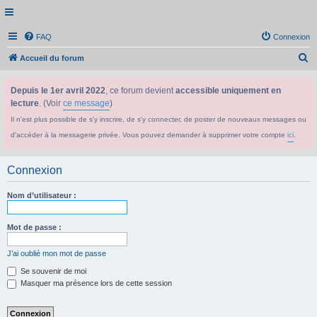
FAQ
Connexion
R
Accueil du forum
e
Depuis le 1er avril 2022
, ce forum devient
accessible uniquement en
c
lecture
. (Voir
ce message
)
h
Il n'est plus possible de s'y inscrire, de s'y connecter, de poster de nouveaux messages ou
e
d'accéder à la messagerie privée. Vous pouvez demander à supprimer votre compte
ici
.
r
c
Connexion
h
e
Nom d’utilisateur :
r
Mot de passe :
J’ai oublié mon mot de passe
Se souvenir de moi
Masquer ma présence lors de cette session