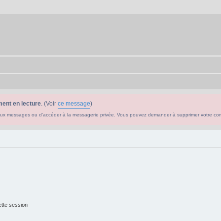
ent en lecture
. (Voir
ce message
)
ouveaux messages ou d'accéder à la messagerie privée. Vous pouvez demander à supprimer votre c
tte session