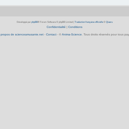
Développé par
phpBB
® Forum Software © phpBB Limited
|
Traduction française officielle
©
Qiaeru
Confidentialité
|
Conditions
 propos de scienceamusante.net
-
Contact
- ©
Anima-Science
. Tous droits réservés pour tous pay