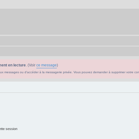
ent en lecture
. (Voir
ce message
)
ouveaux messages ou d'accéder à la messagerie privée. Vous pouvez demander à supprimer votre c
tte session