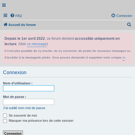
FAQ
Connexion
R
Accueil du forum
e
Depuis le 1er avril 2022
, ce forum devient
accessible uniquement en
c
lecture
. (Voir
ce message
)
h
Il n'est plus possible de s'y inscrire, de s'y connecter, de poster de nouveaux messages ou
e
d'accéder à la messagerie privée. Vous pouvez demander à supprimer votre compte
ici
.
r
c
Connexion
h
e
Nom d’utilisateur :
r
Mot de passe :
J’ai oublié mon mot de passe
Se souvenir de moi
Masquer ma présence lors de cette session