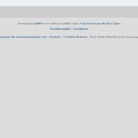
Développé par
phpBB
® Forum Software © phpBB Limited
|
Traduction française officielle
©
Qiaeru
Confidentialité
|
Conditions
 propos de scienceamusante.net
-
Contact
- ©
Anima-Science
. Tous droits réservés pour tous pay