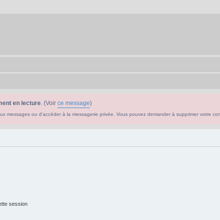
ent en lecture
. (Voir
ce message
)
ouveaux messages ou d'accéder à la messagerie privée. Vous pouvez demander à supprimer votre c
tte session