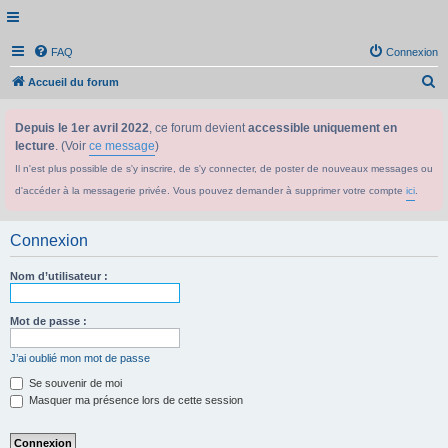
FAQ
Connexion
R
Accueil du forum
e
Depuis le 1er avril 2022
, ce forum devient
accessible uniquement en
c
lecture
. (Voir
ce message
)
h
Il n'est plus possible de s'y inscrire, de s'y connecter, de poster de nouveaux messages ou
e
d'accéder à la messagerie privée. Vous pouvez demander à supprimer votre compte
ici
.
r
c
Connexion
h
e
Nom d’utilisateur :
r
Mot de passe :
J’ai oublié mon mot de passe
Se souvenir de moi
Masquer ma présence lors de cette session