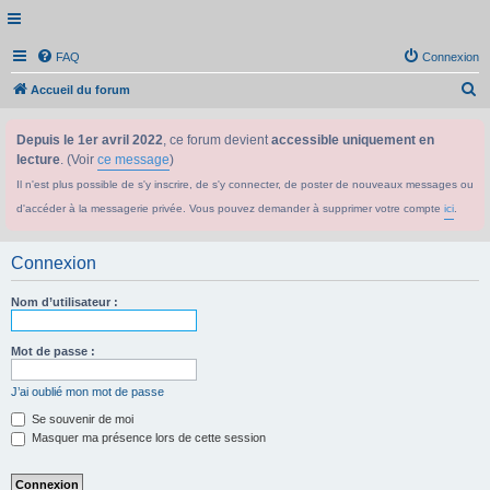
FAQ
Connexion
R
Accueil du forum
e
Depuis le 1er avril 2022
, ce forum devient
accessible uniquement en
c
lecture
. (Voir
ce message
)
h
Il n'est plus possible de s'y inscrire, de s'y connecter, de poster de nouveaux messages ou
e
d'accéder à la messagerie privée. Vous pouvez demander à supprimer votre compte
ici
.
r
c
Connexion
h
e
Nom d’utilisateur :
r
Mot de passe :
J’ai oublié mon mot de passe
Se souvenir de moi
Masquer ma présence lors de cette session