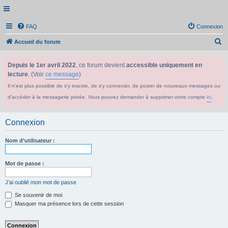
FAQ
Connexion
R
Accueil du forum
e
Depuis le 1er avril 2022
, ce forum devient
accessible uniquement en
c
lecture
. (Voir
ce message
)
h
Il n'est plus possible de s'y inscrire, de s'y connecter, de poster de nouveaux messages ou
e
d'accéder à la messagerie privée. Vous pouvez demander à supprimer votre compte
ici
.
r
c
Connexion
h
e
Nom d’utilisateur :
r
Mot de passe :
J’ai oublié mon mot de passe
Se souvenir de moi
Masquer ma présence lors de cette session