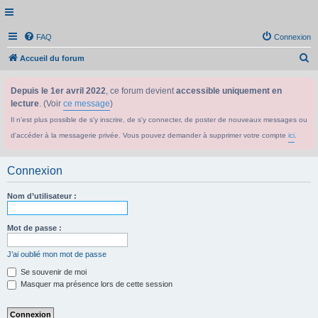
FAQ
Connexion
R
Accueil du forum
e
Depuis le 1er avril 2022
, ce forum devient
accessible uniquement en
c
lecture
. (Voir
ce message
)
h
Il n'est plus possible de s'y inscrire, de s'y connecter, de poster de nouveaux messages ou
e
d'accéder à la messagerie privée. Vous pouvez demander à supprimer votre compte
ici
.
r
c
Connexion
h
e
Nom d’utilisateur :
r
Mot de passe :
J’ai oublié mon mot de passe
Se souvenir de moi
Masquer ma présence lors de cette session