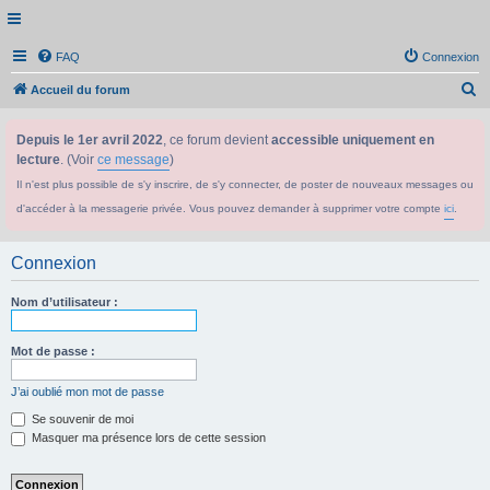
FAQ
Connexion
R
Accueil du forum
e
Depuis le 1er avril 2022
, ce forum devient
accessible uniquement en
c
lecture
. (Voir
ce message
)
h
Il n'est plus possible de s'y inscrire, de s'y connecter, de poster de nouveaux messages ou
e
d'accéder à la messagerie privée. Vous pouvez demander à supprimer votre compte
ici
.
r
c
Connexion
h
e
Nom d’utilisateur :
r
Mot de passe :
J’ai oublié mon mot de passe
Se souvenir de moi
Masquer ma présence lors de cette session