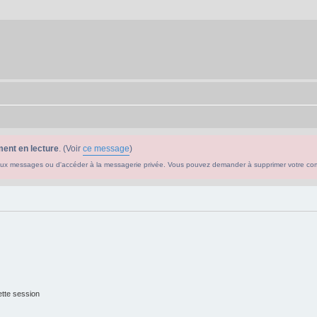
ent en lecture
. (Voir
ce message
)
ouveaux messages ou d'accéder à la messagerie privée. Vous pouvez demander à supprimer votre c
tte session