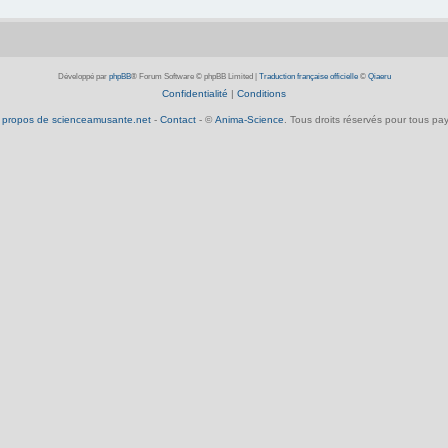
Développé par
phpBB
® Forum Software © phpBB Limited
|
Traduction française officielle
©
Qiaeru
Confidentialité
|
Conditions
 propos de scienceamusante.net
-
Contact
- ©
Anima-Science
. Tous droits réservés pour tous pay