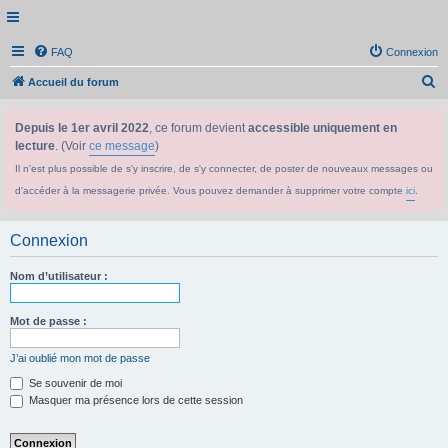
FAQ
Connexion
R
Accueil du forum
e
Depuis le 1er avril 2022
, ce forum devient
accessible uniquement en
c
lecture
. (Voir
ce message
)
h
Il n'est plus possible de s'y inscrire, de s'y connecter, de poster de nouveaux messages ou
e
d'accéder à la messagerie privée. Vous pouvez demander à supprimer votre compte
ici
.
r
c
Connexion
h
e
Nom d’utilisateur :
r
Mot de passe :
J’ai oublié mon mot de passe
Se souvenir de moi
Masquer ma présence lors de cette session