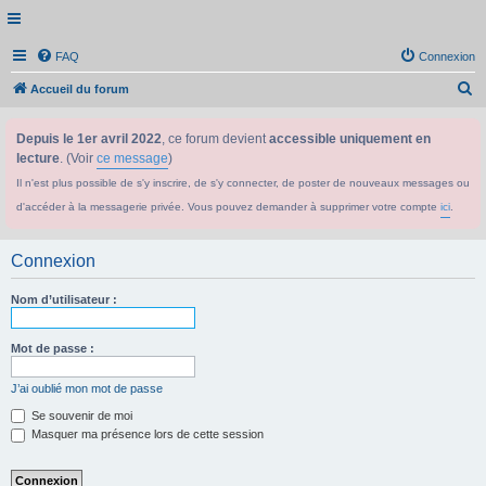
FAQ
Connexion
R
Accueil du forum
e
Depuis le 1er avril 2022
, ce forum devient
accessible uniquement en
c
lecture
. (Voir
ce message
)
h
Il n'est plus possible de s'y inscrire, de s'y connecter, de poster de nouveaux messages ou
e
d'accéder à la messagerie privée. Vous pouvez demander à supprimer votre compte
ici
.
r
c
Connexion
h
e
Nom d’utilisateur :
r
Mot de passe :
J’ai oublié mon mot de passe
Se souvenir de moi
Masquer ma présence lors de cette session