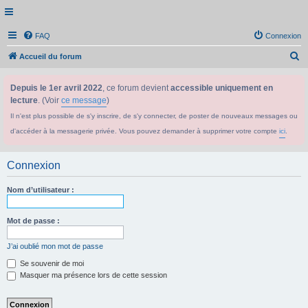
FAQ
Connexion
R
Accueil du forum
e
Depuis le 1er avril 2022
, ce forum devient
accessible uniquement en
c
lecture
. (Voir
ce message
)
h
Il n'est plus possible de s'y inscrire, de s'y connecter, de poster de nouveaux messages ou
e
d'accéder à la messagerie privée. Vous pouvez demander à supprimer votre compte
ici
.
r
c
Connexion
h
e
Nom d’utilisateur :
r
Mot de passe :
J’ai oublié mon mot de passe
Se souvenir de moi
Masquer ma présence lors de cette session