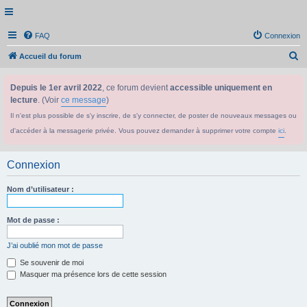
FAQ
Connexion
R
Accueil du forum
e
Depuis le 1er avril 2022
, ce forum devient
accessible uniquement en
c
lecture
. (Voir
ce message
)
h
Il n'est plus possible de s'y inscrire, de s'y connecter, de poster de nouveaux messages ou
e
d'accéder à la messagerie privée. Vous pouvez demander à supprimer votre compte
ici
.
r
c
Connexion
h
e
Nom d’utilisateur :
r
Mot de passe :
J’ai oublié mon mot de passe
Se souvenir de moi
Masquer ma présence lors de cette session