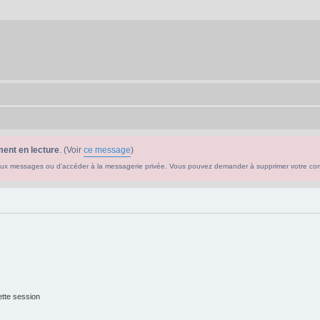
ent en lecture
. (Voir
ce message
)
ouveaux messages ou d'accéder à la messagerie privée. Vous pouvez demander à supprimer votre c
tte session