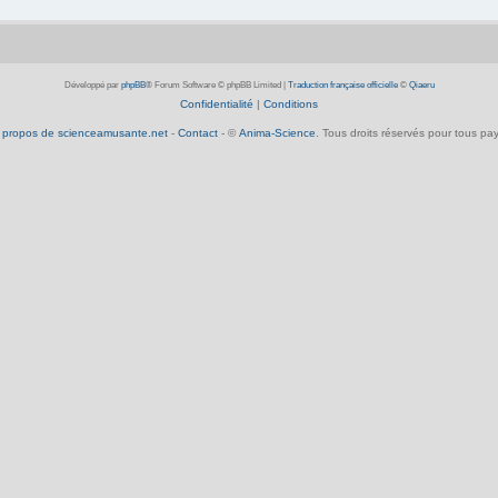
Développé par
phpBB
® Forum Software © phpBB Limited
|
Traduction française officielle
©
Qiaeru
Confidentialité
|
Conditions
 propos de scienceamusante.net
-
Contact
- ©
Anima-Science
. Tous droits réservés pour tous pay