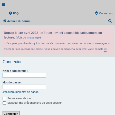
FAQ
Connexion
R
Accueil du forum
e
Depuis le 1er avril 2022
, ce forum devient
accessible uniquement en
c
lecture
. (Voir
ce message
)
h
Il n'est plus possible de s'y inscrire, de s'y connecter, de poster de nouveaux messages ou
e
d'accéder à la messagerie privée. Vous pouvez demander à supprimer votre compte
ici
.
r
c
Connexion
h
e
Nom d’utilisateur :
r
Mot de passe :
J’ai oublié mon mot de passe
Se souvenir de moi
Masquer ma présence lors de cette session