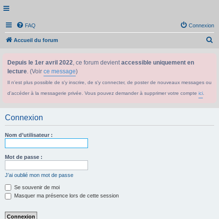
FAQ
Connexion
R
Accueil du forum
e
Depuis le 1er avril 2022
, ce forum devient
accessible uniquement en
c
lecture
. (Voir
ce message
)
h
Il n'est plus possible de s'y inscrire, de s'y connecter, de poster de nouveaux messages ou
e
d'accéder à la messagerie privée. Vous pouvez demander à supprimer votre compte
ici
.
r
c
Connexion
h
e
Nom d’utilisateur :
r
Mot de passe :
J’ai oublié mon mot de passe
Se souvenir de moi
Masquer ma présence lors de cette session