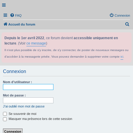
FAQ
Connexion
R
Accueil du forum
e
Depuis le 1er avril 2022
, ce forum devient
accessible uniquement en
c
lecture
. (Voir
ce message
)
h
Il n'est plus possible de s'y inscrire, de s'y connecter, de poster de nouveaux messages ou
e
d'accéder à la messagerie privée. Vous pouvez demander à supprimer votre compte
ici
.
r
c
Connexion
h
e
Nom d’utilisateur :
r
Mot de passe :
J’ai oublié mon mot de passe
Se souvenir de moi
Masquer ma présence lors de cette session