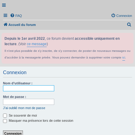
FAQ
Connexion
R
Accueil du forum
e
Depuis le 1er avril 2022
, ce forum devient
accessible uniquement en
c
lecture
. (Voir
ce message
)
h
Il n'est plus possible de s'y inscrire, de s'y connecter, de poster de nouveaux messages ou
e
d'accéder à la messagerie privée. Vous pouvez demander à supprimer votre compte
ici
.
r
c
Connexion
h
e
Nom d’utilisateur :
r
Mot de passe :
J’ai oublié mon mot de passe
Se souvenir de moi
Masquer ma présence lors de cette session