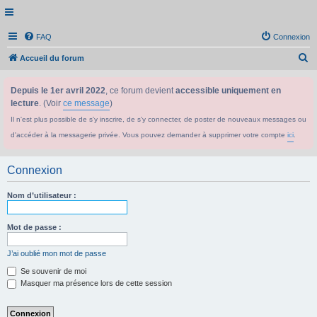
FAQ
Connexion
R
Accueil du forum
e
Depuis le 1er avril 2022
, ce forum devient
accessible uniquement en
c
lecture
. (Voir
ce message
)
h
Il n'est plus possible de s'y inscrire, de s'y connecter, de poster de nouveaux messages ou
e
d'accéder à la messagerie privée. Vous pouvez demander à supprimer votre compte
ici
.
r
c
Connexion
h
e
Nom d’utilisateur :
r
Mot de passe :
J’ai oublié mon mot de passe
Se souvenir de moi
Masquer ma présence lors de cette session