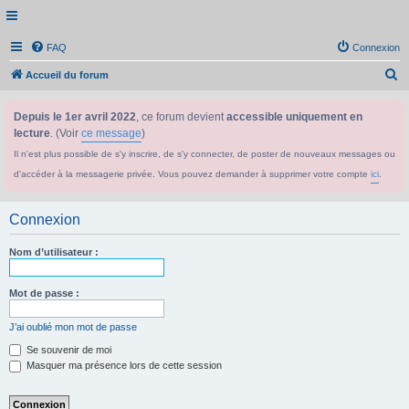
FAQ
Connexion
R
Accueil du forum
e
Depuis le 1er avril 2022
, ce forum devient
accessible uniquement en
c
lecture
. (Voir
ce message
)
h
Il n'est plus possible de s'y inscrire, de s'y connecter, de poster de nouveaux messages ou
e
d'accéder à la messagerie privée. Vous pouvez demander à supprimer votre compte
ici
.
r
c
Connexion
h
e
Nom d’utilisateur :
r
Mot de passe :
J’ai oublié mon mot de passe
Se souvenir de moi
Masquer ma présence lors de cette session