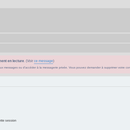
ent en lecture
. (Voir
ce message
)
ouveaux messages ou d'accéder à la messagerie privée. Vous pouvez demander à supprimer votre c
tte session