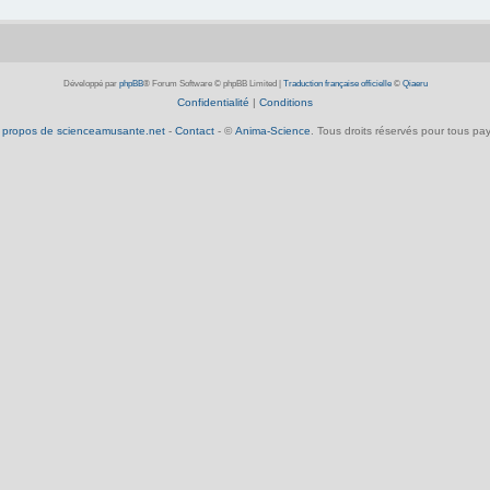
Développé par
phpBB
® Forum Software © phpBB Limited
|
Traduction française officielle
©
Qiaeru
Confidentialité
|
Conditions
 propos de scienceamusante.net
-
Contact
- ©
Anima-Science
. Tous droits réservés pour tous pay