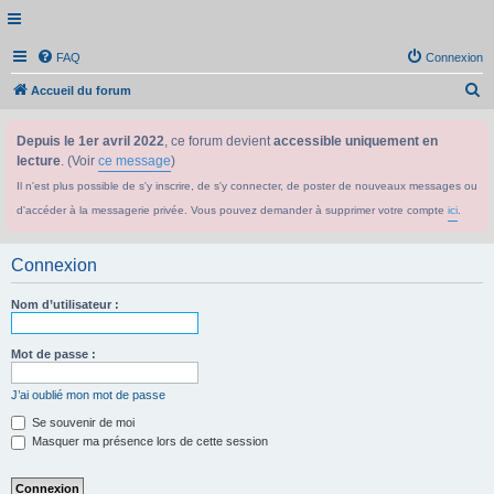
FAQ
Connexion
R
Accueil du forum
e
Depuis le 1er avril 2022
, ce forum devient
accessible uniquement en
c
lecture
. (Voir
ce message
)
h
Il n'est plus possible de s'y inscrire, de s'y connecter, de poster de nouveaux messages ou
e
d'accéder à la messagerie privée. Vous pouvez demander à supprimer votre compte
ici
.
r
c
Connexion
h
e
Nom d’utilisateur :
r
Mot de passe :
J’ai oublié mon mot de passe
Se souvenir de moi
Masquer ma présence lors de cette session