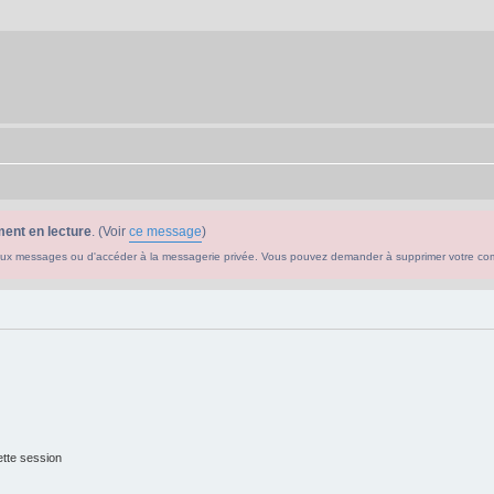
ent en lecture
. (Voir
ce message
)
ouveaux messages ou d'accéder à la messagerie privée. Vous pouvez demander à supprimer votre c
tte session