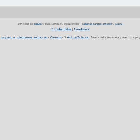
Développé par
phpBB
® Forum Software © phpBB Limited
|
Traduction française officielle
©
Qiaeru
Confidentialité
|
Conditions
 propos de scienceamusante.net
-
Contact
- ©
Anima-Science
. Tous droits réservés pour tous pay