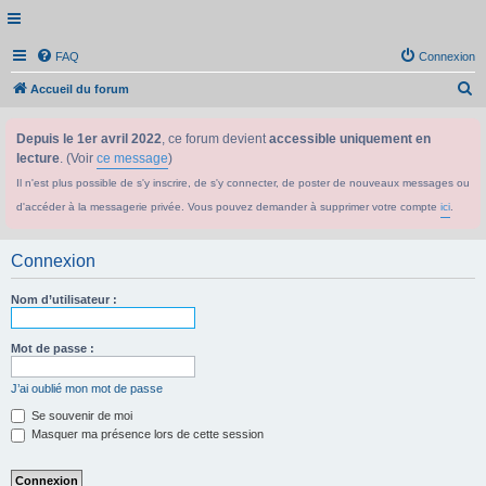
FAQ
Connexion
R
Accueil du forum
e
Depuis le 1er avril 2022
, ce forum devient
accessible uniquement en
c
lecture
. (Voir
ce message
)
h
Il n'est plus possible de s'y inscrire, de s'y connecter, de poster de nouveaux messages ou
e
d'accéder à la messagerie privée. Vous pouvez demander à supprimer votre compte
ici
.
r
c
Connexion
h
e
Nom d’utilisateur :
r
Mot de passe :
J’ai oublié mon mot de passe
Se souvenir de moi
Masquer ma présence lors de cette session