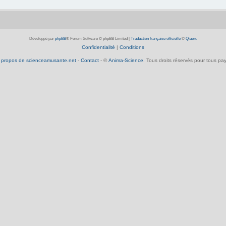
Développé par
phpBB
® Forum Software © phpBB Limited
|
Traduction française officielle
©
Qiaeru
Confidentialité
|
Conditions
 propos de scienceamusante.net
-
Contact
- ©
Anima-Science
. Tous droits réservés pour tous pay