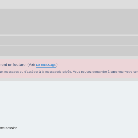
ent en lecture
. (Voir
ce message
)
ouveaux messages ou d'accéder à la messagerie privée. Vous pouvez demander à supprimer votre c
tte session