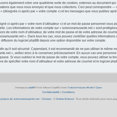
ouvons également créer une quatrième sorte de cookies, externes au document qui 
mations que vous nous envoyez et que nous collectons. Ceci peut correspondre — m
 » (désignée ci-après par « votre compte ») et les messages que vous publiez après
igné ci-après par « votre nom d’utilisateur ») et un mot de passe personnel vous p
elle. Les informations de votre compte sur « scienceamusante.net » sont protégées
ors de votre nom d’utilisateur, de votre mot de passe et de votre adresse de courrie
scienceamusante.net ». Dans tous les cas, vous pouvez contrôler quelles informatio
 diffusion du logiciel phpBB depuis une option disponible sur votre compte.
afin qu’il soit sécurisé. Cependant, il est recommandé de ne pas utiliser le même mot
te.net », veillez donc à le conservez précieusement. En aucun cas une personne a
passe. Si vous oubliez le mot de passe de votre compte, vous pouvez utiliser la fo
ra de spécifier votre nom d’utilisateur et votre adresse de courriel et le logiciel
Développé par
phpBB
® Forum Software © phpBB Limited
|
Traduction française officielle
©
Qiaeru
Confidentialité
|
Conditions
 propos de scienceamusante.net
-
Contact
- ©
Anima-Science
. Tous droits réservés pour tous pay