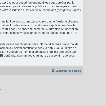
est prévu pour couvrir uniquement les pages créées par le
ais n’est pas limité à — la publication de messages en tant
 votre inscription et lors de votre connexion (désignés ci-après
ermettant de vous connecter à votre compte (désigné ci-après
 par les lois de protection des données applicables dans le
l requis par « scienceamusante.net » durant votre inscription,
ns de votre compte vous souhaitez rendre publiques ou non. De
 de passe sur plusieurs sites internet différents. Votre mot de
ffiliée à « scienceamusante.net », à phpBB ou à un site de
nction « J’ai perdu mon mot de passe » qui est proposée par
 phpBB générera alors un nouveau mot de passe afin que vous
Supprimer les cookies
s.