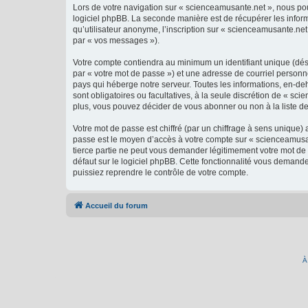
Lors de votre navigation sur « scienceamusante.net », nous p
logiciel phpBB. La seconde manière est de récupérer les infor
qu’utilisateur anonyme, l’inscription sur « scienceamusante.net
par « vos messages »).
Votre compte contiendra au minimum un identifiant unique (dés
par « votre mot de passe ») et une adresse de courriel personn
pays qui héberge notre serveur. Toutes les informations, en-deh
sont obligatoires ou facultatives, à la seule discrétion de « 
plus, vous pouvez décider de vous abonner ou non à la liste de
Votre mot de passe est chiffré (par un chiffrage à sens unique) 
passe est le moyen d’accès à votre compte sur « scienceamusan
tierce partie ne peut vous demander légitimement votre mot de 
défaut sur le logiciel phpBB. Cette fonctionnalité vous demande
puissiez reprendre le contrôle de votre compte.
Accueil du forum
À