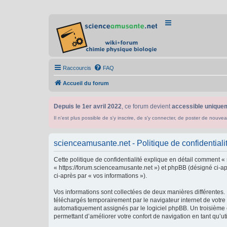
Raccourcis
FAQ
Accueil du forum
Depuis le 1er avril 2022
, ce forum devient
accessible uniquem
Il n'est plus possible de s'y inscrire, de s'y connecter, de poster de n
scienceamusante.net - Politique de confidentiali
Cette politique de confidentialité explique en détail comment «
« https://forum.scienceamusante.net ») et phpBB (désigné ci-aprè
ci-après par « vos informations »).
Vos informations sont collectées de deux manières différentes.
téléchargés temporairement par le navigateur internet de votre 
automatiquement assignés par le logiciel phpBB. Un troisième co
permettant d’améliorer votre confort de navigation en tant qu’uti