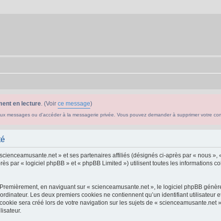
ent en lecture
. (Voir
ce message
)
ouveaux messages ou d'accéder à la messagerie privée. Vous pouvez demander à supprimer votre c
té
 scienceamusante.net » et ses partenaires affiliés (désignés ci-après par « nous », 
s par « logiciel phpBB » et « phpBB Limited ») utilisent toutes les informations col
 Premièrement, en naviguant sur « scienceamusante.net », le logiciel phpBB génèrer
ordinateur. Les deux premiers cookies ne contiennent qu’un identifiant utilisateur 
okie sera créé lors de votre navigation sur les sujets de « scienceamusante.net », 
lisateur.