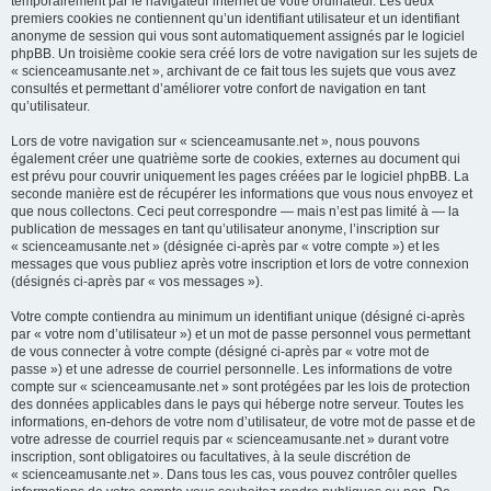
temporairement par le navigateur internet de votre ordinateur. Les deux
premiers cookies ne contiennent qu’un identifiant utilisateur et un identifiant
anonyme de session qui vous sont automatiquement assignés par le logiciel
phpBB. Un troisième cookie sera créé lors de votre navigation sur les sujets de
« scienceamusante.net », archivant de ce fait tous les sujets que vous avez
consultés et permettant d’améliorer votre confort de navigation en tant
qu’utilisateur.
Lors de votre navigation sur « scienceamusante.net », nous pouvons
également créer une quatrième sorte de cookies, externes au document qui
est prévu pour couvrir uniquement les pages créées par le logiciel phpBB. La
seconde manière est de récupérer les informations que vous nous envoyez et
que nous collectons. Ceci peut correspondre — mais n’est pas limité à — la
publication de messages en tant qu’utilisateur anonyme, l’inscription sur
« scienceamusante.net » (désignée ci-après par « votre compte ») et les
messages que vous publiez après votre inscription et lors de votre connexion
(désignés ci-après par « vos messages »).
Votre compte contiendra au minimum un identifiant unique (désigné ci-après
par « votre nom d’utilisateur ») et un mot de passe personnel vous permettant
de vous connecter à votre compte (désigné ci-après par « votre mot de
passe ») et une adresse de courriel personnelle. Les informations de votre
compte sur « scienceamusante.net » sont protégées par les lois de protection
des données applicables dans le pays qui héberge notre serveur. Toutes les
informations, en-dehors de votre nom d’utilisateur, de votre mot de passe et de
votre adresse de courriel requis par « scienceamusante.net » durant votre
inscription, sont obligatoires ou facultatives, à la seule discrétion de
« scienceamusante.net ». Dans tous les cas, vous pouvez contrôler quelles