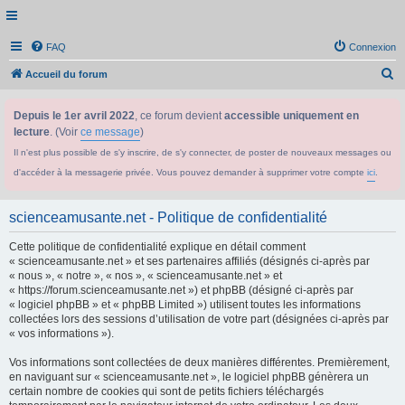
FAQ
Connexion
R
Accueil du forum
e
Depuis le 1er avril 2022
, ce forum devient
accessible uniquement en
c
lecture
. (Voir
ce message
)
h
Il n'est plus possible de s'y inscrire, de s'y connecter, de poster de nouveaux messages ou
e
d'accéder à la messagerie privée. Vous pouvez demander à supprimer votre compte
ici
.
r
c
scienceamusante.net - Politique de confidentialité
h
Cette politique de confidentialité explique en détail comment
e
« scienceamusante.net » et ses partenaires affiliés (désignés ci-après par
r
« nous », « notre », « nos », « scienceamusante.net » et
« https://forum.scienceamusante.net ») et phpBB (désigné ci-après par
« logiciel phpBB » et « phpBB Limited ») utilisent toutes les informations
collectées lors des sessions d’utilisation de votre part (désignées ci-après par
« vos informations »).
Vos informations sont collectées de deux manières différentes. Premièrement,
en naviguant sur « scienceamusante.net », le logiciel phpBB génèrera un
certain nombre de cookies qui sont de petits fichiers téléchargés