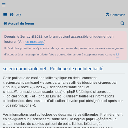
FAQ
Connexion
R
Accueil du forum
e
Depuis le 1er avril 2022
, ce forum devient
accessible uniquement en
c
lecture
. (Voir
ce message
)
h
Il n'est plus possible de s'y inscrire, de s'y connecter, de poster de nouveaux messages ou
e
d'accéder à la messagerie privée. Vous pouvez demander à supprimer votre compte
ici
.
r
c
scienceamusante.net - Politique de confidentialité
h
Cette politique de confidentialité explique en détail comment
e
« scienceamusante.net » et ses partenaires affiliés (désignés ci-après par
r
« nous », « notre », « nos », « scienceamusante.net » et
« https://forum.scienceamusante.net ») et phpBB (désigné ci-après par
« logiciel phpBB » et « phpBB Limited ») utilisent toutes les informations
collectées lors des sessions d’utilisation de votre part (désignées ci-après par
« vos informations »).
Vos informations sont collectées de deux manières différentes. Premièrement,
en naviguant sur « scienceamusante.net », le logiciel phpBB génèrera un
certain nombre de cookies qui sont de petits fichiers téléchargés