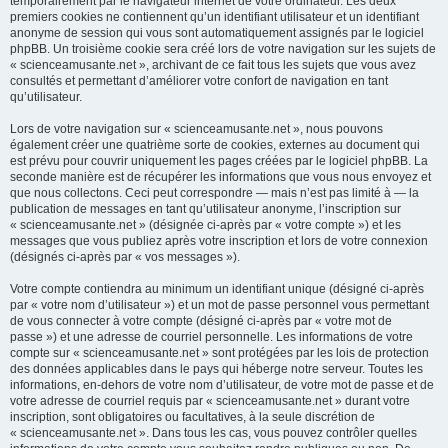
temporairement par le navigateur internet de votre ordinateur. Les deux
premiers cookies ne contiennent qu’un identifiant utilisateur et un identifiant
anonyme de session qui vous sont automatiquement assignés par le logiciel
phpBB. Un troisième cookie sera créé lors de votre navigation sur les sujets de
« scienceamusante.net », archivant de ce fait tous les sujets que vous avez
consultés et permettant d’améliorer votre confort de navigation en tant
qu’utilisateur.
Lors de votre navigation sur « scienceamusante.net », nous pouvons
également créer une quatrième sorte de cookies, externes au document qui
est prévu pour couvrir uniquement les pages créées par le logiciel phpBB. La
seconde manière est de récupérer les informations que vous nous envoyez et
que nous collectons. Ceci peut correspondre — mais n’est pas limité à — la
publication de messages en tant qu’utilisateur anonyme, l’inscription sur
« scienceamusante.net » (désignée ci-après par « votre compte ») et les
messages que vous publiez après votre inscription et lors de votre connexion
(désignés ci-après par « vos messages »).
Votre compte contiendra au minimum un identifiant unique (désigné ci-après
par « votre nom d’utilisateur ») et un mot de passe personnel vous permettant
de vous connecter à votre compte (désigné ci-après par « votre mot de
passe ») et une adresse de courriel personnelle. Les informations de votre
compte sur « scienceamusante.net » sont protégées par les lois de protection
des données applicables dans le pays qui héberge notre serveur. Toutes les
informations, en-dehors de votre nom d’utilisateur, de votre mot de passe et de
votre adresse de courriel requis par « scienceamusante.net » durant votre
inscription, sont obligatoires ou facultatives, à la seule discrétion de
« scienceamusante.net ». Dans tous les cas, vous pouvez contrôler quelles