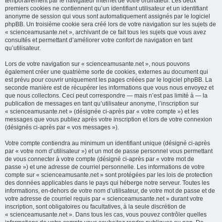
temporairement par le navigateur internet de votre ordinateur. Les deux
premiers cookies ne contiennent qu’un identifiant utilisateur et un identifiant
anonyme de session qui vous sont automatiquement assignés par le logiciel
phpBB. Un troisième cookie sera créé lors de votre navigation sur les sujets de
« scienceamusante.net », archivant de ce fait tous les sujets que vous avez
consultés et permettant d’améliorer votre confort de navigation en tant
qu’utilisateur.
Lors de votre navigation sur « scienceamusante.net », nous pouvons
également créer une quatrième sorte de cookies, externes au document qui
est prévu pour couvrir uniquement les pages créées par le logiciel phpBB. La
seconde manière est de récupérer les informations que vous nous envoyez et
que nous collectons. Ceci peut correspondre — mais n’est pas limité à — la
publication de messages en tant qu’utilisateur anonyme, l’inscription sur
« scienceamusante.net » (désignée ci-après par « votre compte ») et les
messages que vous publiez après votre inscription et lors de votre connexion
(désignés ci-après par « vos messages »).
Votre compte contiendra au minimum un identifiant unique (désigné ci-après
par « votre nom d’utilisateur ») et un mot de passe personnel vous permettant
de vous connecter à votre compte (désigné ci-après par « votre mot de
passe ») et une adresse de courriel personnelle. Les informations de votre
compte sur « scienceamusante.net » sont protégées par les lois de protection
des données applicables dans le pays qui héberge notre serveur. Toutes les
informations, en-dehors de votre nom d’utilisateur, de votre mot de passe et de
votre adresse de courriel requis par « scienceamusante.net » durant votre
inscription, sont obligatoires ou facultatives, à la seule discrétion de
« scienceamusante.net ». Dans tous les cas, vous pouvez contrôler quelles