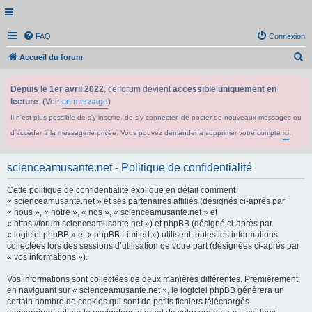
FAQ
Connexion
R
Accueil du forum
e
Depuis le 1er avril 2022
, ce forum devient
accessible uniquement en
c
lecture
. (Voir
ce message
)
h
Il n'est plus possible de s'y inscrire, de s'y connecter, de poster de nouveaux messages ou
e
d'accéder à la messagerie privée. Vous pouvez demander à supprimer votre compte
ici
.
r
c
scienceamusante.net - Politique de confidentialité
h
Cette politique de confidentialité explique en détail comment
e
« scienceamusante.net » et ses partenaires affiliés (désignés ci-après par
r
« nous », « notre », « nos », « scienceamusante.net » et
« https://forum.scienceamusante.net ») et phpBB (désigné ci-après par
« logiciel phpBB » et « phpBB Limited ») utilisent toutes les informations
collectées lors des sessions d’utilisation de votre part (désignées ci-après par
« vos informations »).
Vos informations sont collectées de deux manières différentes. Premièrement,
en naviguant sur « scienceamusante.net », le logiciel phpBB génèrera un
certain nombre de cookies qui sont de petits fichiers téléchargés