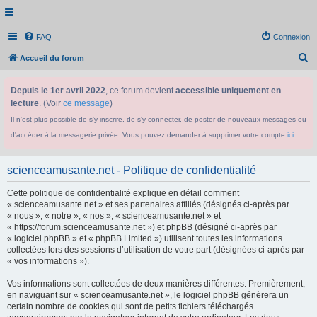
FAQ
Connexion
R
Accueil du forum
e
Depuis le 1er avril 2022
, ce forum devient
accessible uniquement en
c
lecture
. (Voir
ce message
)
h
Il n'est plus possible de s'y inscrire, de s'y connecter, de poster de nouveaux messages ou
e
d'accéder à la messagerie privée. Vous pouvez demander à supprimer votre compte
ici
.
r
c
scienceamusante.net - Politique de confidentialité
h
Cette politique de confidentialité explique en détail comment
e
« scienceamusante.net » et ses partenaires affiliés (désignés ci-après par
r
« nous », « notre », « nos », « scienceamusante.net » et
« https://forum.scienceamusante.net ») et phpBB (désigné ci-après par
« logiciel phpBB » et « phpBB Limited ») utilisent toutes les informations
collectées lors des sessions d’utilisation de votre part (désignées ci-après par
« vos informations »).
Vos informations sont collectées de deux manières différentes. Premièrement,
en naviguant sur « scienceamusante.net », le logiciel phpBB génèrera un
certain nombre de cookies qui sont de petits fichiers téléchargés