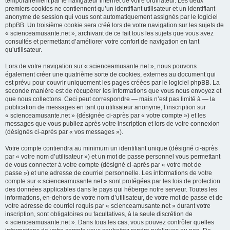
temporairement par le navigateur internet de votre ordinateur. Les deux
premiers cookies ne contiennent qu’un identifiant utilisateur et un identifiant
anonyme de session qui vous sont automatiquement assignés par le logiciel
phpBB. Un troisième cookie sera créé lors de votre navigation sur les sujets de
« scienceamusante.net », archivant de ce fait tous les sujets que vous avez
consultés et permettant d’améliorer votre confort de navigation en tant
qu’utilisateur.
Lors de votre navigation sur « scienceamusante.net », nous pouvons
également créer une quatrième sorte de cookies, externes au document qui
est prévu pour couvrir uniquement les pages créées par le logiciel phpBB. La
seconde manière est de récupérer les informations que vous nous envoyez et
que nous collectons. Ceci peut correspondre — mais n’est pas limité à — la
publication de messages en tant qu’utilisateur anonyme, l’inscription sur
« scienceamusante.net » (désignée ci-après par « votre compte ») et les
messages que vous publiez après votre inscription et lors de votre connexion
(désignés ci-après par « vos messages »).
Votre compte contiendra au minimum un identifiant unique (désigné ci-après
par « votre nom d’utilisateur ») et un mot de passe personnel vous permettant
de vous connecter à votre compte (désigné ci-après par « votre mot de
passe ») et une adresse de courriel personnelle. Les informations de votre
compte sur « scienceamusante.net » sont protégées par les lois de protection
des données applicables dans le pays qui héberge notre serveur. Toutes les
informations, en-dehors de votre nom d’utilisateur, de votre mot de passe et de
votre adresse de courriel requis par « scienceamusante.net » durant votre
inscription, sont obligatoires ou facultatives, à la seule discrétion de
« scienceamusante.net ». Dans tous les cas, vous pouvez contrôler quelles