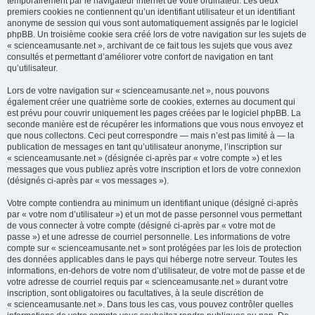
temporairement par le navigateur internet de votre ordinateur. Les deux
premiers cookies ne contiennent qu’un identifiant utilisateur et un identifiant
anonyme de session qui vous sont automatiquement assignés par le logiciel
phpBB. Un troisième cookie sera créé lors de votre navigation sur les sujets de
« scienceamusante.net », archivant de ce fait tous les sujets que vous avez
consultés et permettant d’améliorer votre confort de navigation en tant
qu’utilisateur.
Lors de votre navigation sur « scienceamusante.net », nous pouvons
également créer une quatrième sorte de cookies, externes au document qui
est prévu pour couvrir uniquement les pages créées par le logiciel phpBB. La
seconde manière est de récupérer les informations que vous nous envoyez et
que nous collectons. Ceci peut correspondre — mais n’est pas limité à — la
publication de messages en tant qu’utilisateur anonyme, l’inscription sur
« scienceamusante.net » (désignée ci-après par « votre compte ») et les
messages que vous publiez après votre inscription et lors de votre connexion
(désignés ci-après par « vos messages »).
Votre compte contiendra au minimum un identifiant unique (désigné ci-après
par « votre nom d’utilisateur ») et un mot de passe personnel vous permettant
de vous connecter à votre compte (désigné ci-après par « votre mot de
passe ») et une adresse de courriel personnelle. Les informations de votre
compte sur « scienceamusante.net » sont protégées par les lois de protection
des données applicables dans le pays qui héberge notre serveur. Toutes les
informations, en-dehors de votre nom d’utilisateur, de votre mot de passe et de
votre adresse de courriel requis par « scienceamusante.net » durant votre
inscription, sont obligatoires ou facultatives, à la seule discrétion de
« scienceamusante.net ». Dans tous les cas, vous pouvez contrôler quelles