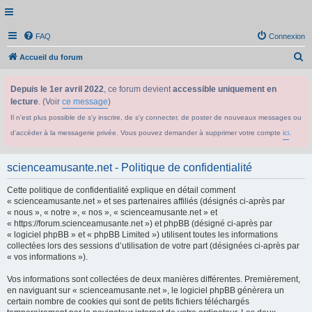
FAQ
Connexion
R
Accueil du forum
e
Depuis le 1er avril 2022
, ce forum devient
accessible uniquement en
c
lecture
. (Voir
ce message
)
h
Il n'est plus possible de s'y inscrire, de s'y connecter, de poster de nouveaux messages ou
e
d'accéder à la messagerie privée. Vous pouvez demander à supprimer votre compte
ici
.
r
c
scienceamusante.net - Politique de confidentialité
h
Cette politique de confidentialité explique en détail comment
e
« scienceamusante.net » et ses partenaires affiliés (désignés ci-après par
r
« nous », « notre », « nos », « scienceamusante.net » et
« https://forum.scienceamusante.net ») et phpBB (désigné ci-après par
« logiciel phpBB » et « phpBB Limited ») utilisent toutes les informations
collectées lors des sessions d’utilisation de votre part (désignées ci-après par
« vos informations »).
Vos informations sont collectées de deux manières différentes. Premièrement,
en naviguant sur « scienceamusante.net », le logiciel phpBB génèrera un
certain nombre de cookies qui sont de petits fichiers téléchargés