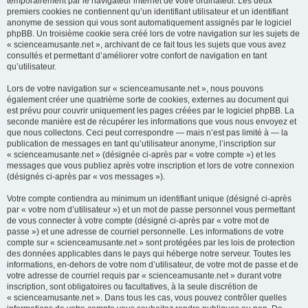
temporairement par le navigateur internet de votre ordinateur. Les deux
premiers cookies ne contiennent qu’un identifiant utilisateur et un identifiant
anonyme de session qui vous sont automatiquement assignés par le logiciel
phpBB. Un troisième cookie sera créé lors de votre navigation sur les sujets de
« scienceamusante.net », archivant de ce fait tous les sujets que vous avez
consultés et permettant d’améliorer votre confort de navigation en tant
qu’utilisateur.
Lors de votre navigation sur « scienceamusante.net », nous pouvons
également créer une quatrième sorte de cookies, externes au document qui
est prévu pour couvrir uniquement les pages créées par le logiciel phpBB. La
seconde manière est de récupérer les informations que vous nous envoyez et
que nous collectons. Ceci peut correspondre — mais n’est pas limité à — la
publication de messages en tant qu’utilisateur anonyme, l’inscription sur
« scienceamusante.net » (désignée ci-après par « votre compte ») et les
messages que vous publiez après votre inscription et lors de votre connexion
(désignés ci-après par « vos messages »).
Votre compte contiendra au minimum un identifiant unique (désigné ci-après
par « votre nom d’utilisateur ») et un mot de passe personnel vous permettant
de vous connecter à votre compte (désigné ci-après par « votre mot de
passe ») et une adresse de courriel personnelle. Les informations de votre
compte sur « scienceamusante.net » sont protégées par les lois de protection
des données applicables dans le pays qui héberge notre serveur. Toutes les
informations, en-dehors de votre nom d’utilisateur, de votre mot de passe et de
votre adresse de courriel requis par « scienceamusante.net » durant votre
inscription, sont obligatoires ou facultatives, à la seule discrétion de
« scienceamusante.net ». Dans tous les cas, vous pouvez contrôler quelles