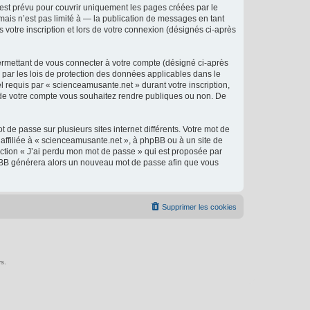
est prévu pour couvrir uniquement les pages créées par le
ais n’est pas limité à — la publication de messages en tant
 votre inscription et lors de votre connexion (désignés ci-après
ermettant de vous connecter à votre compte (désigné ci-après
 par les lois de protection des données applicables dans le
l requis par « scienceamusante.net » durant votre inscription,
ns de votre compte vous souhaitez rendre publiques ou non. De
 de passe sur plusieurs sites internet différents. Votre mot de
ffiliée à « scienceamusante.net », à phpBB ou à un site de
nction « J’ai perdu mon mot de passe » qui est proposée par
 phpBB générera alors un nouveau mot de passe afin que vous
Supprimer les cookies
s.