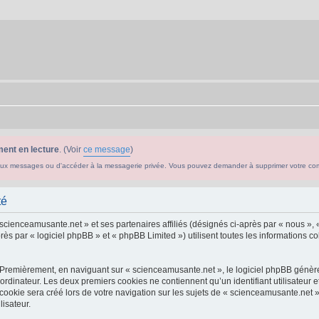
ent en lecture
. (Voir
ce message
)
ouveaux messages ou d'accéder à la messagerie privée. Vous pouvez demander à supprimer votre c
té
 scienceamusante.net » et ses partenaires affiliés (désignés ci-après par « nous », 
s par « logiciel phpBB » et « phpBB Limited ») utilisent toutes les informations col
 Premièrement, en naviguant sur « scienceamusante.net », le logiciel phpBB génèrer
ordinateur. Les deux premiers cookies ne contiennent qu’un identifiant utilisateur 
okie sera créé lors de votre navigation sur les sujets de « scienceamusante.net », 
lisateur.