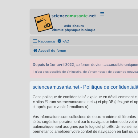
Raccourcis
FAQ
Accueil du forum
Depuis le 1er avril 2022
, ce forum devient
accessible uniquem
Il n'est plus possible de s'y inscrire, de s'y connecter, de poster de n
scienceamusante.net - Politique de confidentiali
Cette politique de confidentialité explique en détail comment «
« https://forum.scienceamusante.net ») et phpBB (désigné ci-aprè
ci-après par « vos informations »).
Vos informations sont collectées de deux manières différentes.
téléchargés temporairement par le navigateur internet de votre 
automatiquement assignés par le logiciel phpBB. Un troisième co
permettant d’améliorer votre confort de navigation en tant qu’uti