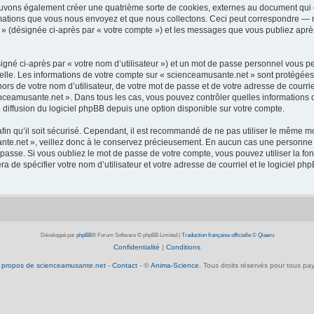
ouvons également créer une quatrième sorte de cookies, externes au document qui 
mations que vous nous envoyez et que nous collectons. Ceci peut correspondre — m
 » (désignée ci-après par « votre compte ») et les messages que vous publiez après
igné ci-après par « votre nom d’utilisateur ») et un mot de passe personnel vous p
elle. Les informations de votre compte sur « scienceamusante.net » sont protégées
ors de votre nom d’utilisateur, de votre mot de passe et de votre adresse de courrie
scienceamusante.net ». Dans tous les cas, vous pouvez contrôler quelles informatio
 diffusion du logiciel phpBB depuis une option disponible sur votre compte.
afin qu’il soit sécurisé. Cependant, il est recommandé de ne pas utiliser le même mot
te.net », veillez donc à le conservez précieusement. En aucun cas une personne a
passe. Si vous oubliez le mot de passe de votre compte, vous pouvez utiliser la fo
ra de spécifier votre nom d’utilisateur et votre adresse de courriel et le logiciel
Développé par
phpBB
® Forum Software © phpBB Limited
|
Traduction française officielle
©
Qiaeru
Confidentialité
|
Conditions
 propos de scienceamusante.net
-
Contact
- ©
Anima-Science
. Tous droits réservés pour tous pay