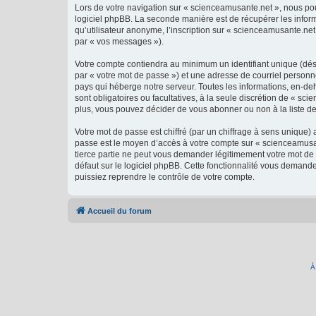
Lors de votre navigation sur « scienceamusante.net », nous p
logiciel phpBB. La seconde manière est de récupérer les infor
qu’utilisateur anonyme, l’inscription sur « scienceamusante.net
par « vos messages »).
Votre compte contiendra au minimum un identifiant unique (dés
par « votre mot de passe ») et une adresse de courriel personn
pays qui héberge notre serveur. Toutes les informations, en-deh
sont obligatoires ou facultatives, à la seule discrétion de « 
plus, vous pouvez décider de vous abonner ou non à la liste de
Votre mot de passe est chiffré (par un chiffrage à sens unique) 
passe est le moyen d’accès à votre compte sur « scienceamusan
tierce partie ne peut vous demander légitimement votre mot de 
défaut sur le logiciel phpBB. Cette fonctionnalité vous demande
puissiez reprendre le contrôle de votre compte.
Accueil du forum
À