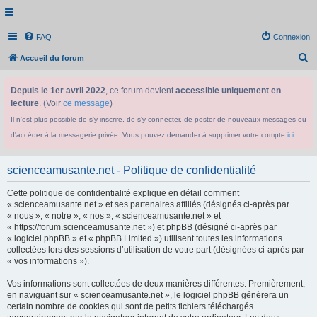
FAQ
Connexion
R
Accueil du forum
e
Depuis le 1er avril 2022
, ce forum devient
accessible uniquement en
c
lecture
. (Voir
ce message
)
h
Il n'est plus possible de s'y inscrire, de s'y connecter, de poster de nouveaux messages ou
e
d'accéder à la messagerie privée. Vous pouvez demander à supprimer votre compte
ici
.
r
c
scienceamusante.net - Politique de confidentialité
h
Cette politique de confidentialité explique en détail comment
e
« scienceamusante.net » et ses partenaires affiliés (désignés ci-après par
r
« nous », « notre », « nos », « scienceamusante.net » et
« https://forum.scienceamusante.net ») et phpBB (désigné ci-après par
« logiciel phpBB » et « phpBB Limited ») utilisent toutes les informations
collectées lors des sessions d’utilisation de votre part (désignées ci-après par
« vos informations »).
Vos informations sont collectées de deux manières différentes. Premièrement,
en naviguant sur « scienceamusante.net », le logiciel phpBB génèrera un
certain nombre de cookies qui sont de petits fichiers téléchargés