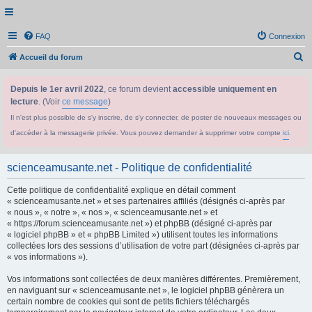
FAQ
Connexion
R
Accueil du forum
e
Depuis le 1er avril 2022
, ce forum devient
accessible uniquement en
c
lecture
. (Voir
ce message
)
h
Il n'est plus possible de s'y inscrire, de s'y connecter, de poster de nouveaux messages ou
e
d'accéder à la messagerie privée. Vous pouvez demander à supprimer votre compte
ici
.
r
c
scienceamusante.net - Politique de confidentialité
h
Cette politique de confidentialité explique en détail comment
e
« scienceamusante.net » et ses partenaires affiliés (désignés ci-après par
r
« nous », « notre », « nos », « scienceamusante.net » et
« https://forum.scienceamusante.net ») et phpBB (désigné ci-après par
« logiciel phpBB » et « phpBB Limited ») utilisent toutes les informations
collectées lors des sessions d’utilisation de votre part (désignées ci-après par
« vos informations »).
Vos informations sont collectées de deux manières différentes. Premièrement,
en naviguant sur « scienceamusante.net », le logiciel phpBB génèrera un
certain nombre de cookies qui sont de petits fichiers téléchargés