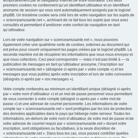
temporairement par le navigateur internet de votre ordinateur. Les deux
premiers cookies ne contiennent qu’un identifiant utilisateur et un identifiant
anonyme de session qui vous sont automatiquement assignés par le logiciel
phpBB. Un troisième cookie sera créé lors de votre navigation sur les sujets de
« scienceamusante.net », archivant de ce fait tous les sujets que vous avez
consultés et permettant d’améliorer votre confort de navigation en tant
qu’utilisateur.
Lors de votre navigation sur « scienceamusante.net », nous pouvons
également créer une quatrième sorte de cookies, externes au document qui
est prévu pour couvrir uniquement les pages créées par le logiciel phpBB. La
seconde manière est de récupérer les informations que vous nous envoyez et
que nous collectons. Ceci peut correspondre — mais n’est pas limité à — la
publication de messages en tant qu’utilisateur anonyme, l’inscription sur
« scienceamusante.net » (désignée ci-après par « votre compte ») et les
messages que vous publiez après votre inscription et lors de votre connexion
(désignés ci-après par « vos messages »).
Votre compte contiendra au minimum un identifiant unique (désigné ci-après
par « votre nom d’utilisateur ») et un mot de passe personnel vous permettant
de vous connecter à votre compte (désigné ci-après par « votre mot de
passe ») et une adresse de courriel personnelle. Les informations de votre
compte sur « scienceamusante.net » sont protégées par les lois de protection
des données applicables dans le pays qui héberge notre serveur. Toutes les
informations, en-dehors de votre nom d’utilisateur, de votre mot de passe et de
votre adresse de courriel requis par « scienceamusante.net » durant votre
inscription, sont obligatoires ou facultatives, à la seule discrétion de
« scienceamusante.net ». Dans tous les cas, vous pouvez contrôler quelles