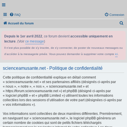
FAQ
Connexion
R
Accueil du forum
e
Depuis le 1er avril 2022
, ce forum devient
accessible uniquement en
c
lecture
. (Voir
ce message
)
h
Il n'est plus possible de s'y inscrire, de s'y connecter, de poster de nouveaux messages ou
e
d'accéder à la messagerie privée. Vous pouvez demander à supprimer votre compte
ici
.
r
c
scienceamusante.net - Politique de confidentialité
h
Cette politique de confidentialité explique en détail comment
e
« scienceamusante.net » et ses partenaires affiliés (désignés ci-après par
r
« nous », « notre », « nos », « scienceamusante.net » et
« https://forum.scienceamusante.net ») et phpBB (désigné ci-après par
« logiciel phpBB » et « phpBB Limited ») utilisent toutes les informations
collectées lors des sessions d’utilisation de votre part (désignées ci-après par
« vos informations »).
Vos informations sont collectées de deux manières différentes. Premièrement,
en naviguant sur « scienceamusante.net », le logiciel phpBB génèrera un
certain nombre de cookies qui sont de petits fichiers téléchargés