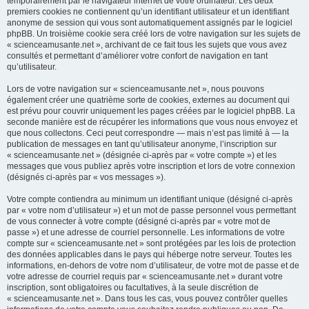
temporairement par le navigateur internet de votre ordinateur. Les deux
premiers cookies ne contiennent qu’un identifiant utilisateur et un identifiant
anonyme de session qui vous sont automatiquement assignés par le logiciel
phpBB. Un troisième cookie sera créé lors de votre navigation sur les sujets de
« scienceamusante.net », archivant de ce fait tous les sujets que vous avez
consultés et permettant d’améliorer votre confort de navigation en tant
qu’utilisateur.
Lors de votre navigation sur « scienceamusante.net », nous pouvons
également créer une quatrième sorte de cookies, externes au document qui
est prévu pour couvrir uniquement les pages créées par le logiciel phpBB. La
seconde manière est de récupérer les informations que vous nous envoyez et
que nous collectons. Ceci peut correspondre — mais n’est pas limité à — la
publication de messages en tant qu’utilisateur anonyme, l’inscription sur
« scienceamusante.net » (désignée ci-après par « votre compte ») et les
messages que vous publiez après votre inscription et lors de votre connexion
(désignés ci-après par « vos messages »).
Votre compte contiendra au minimum un identifiant unique (désigné ci-après
par « votre nom d’utilisateur ») et un mot de passe personnel vous permettant
de vous connecter à votre compte (désigné ci-après par « votre mot de
passe ») et une adresse de courriel personnelle. Les informations de votre
compte sur « scienceamusante.net » sont protégées par les lois de protection
des données applicables dans le pays qui héberge notre serveur. Toutes les
informations, en-dehors de votre nom d’utilisateur, de votre mot de passe et de
votre adresse de courriel requis par « scienceamusante.net » durant votre
inscription, sont obligatoires ou facultatives, à la seule discrétion de
« scienceamusante.net ». Dans tous les cas, vous pouvez contrôler quelles