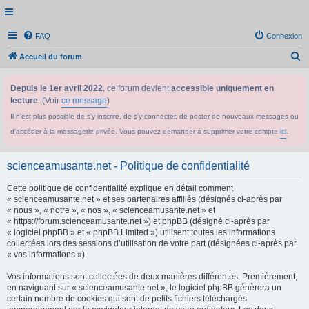
FAQ
Connexion
R
Accueil du forum
e
Depuis le 1er avril 2022
, ce forum devient
accessible uniquement en
c
lecture
. (Voir
ce message
)
h
Il n'est plus possible de s'y inscrire, de s'y connecter, de poster de nouveaux messages ou
e
d'accéder à la messagerie privée. Vous pouvez demander à supprimer votre compte
ici
.
r
c
scienceamusante.net - Politique de confidentialité
h
Cette politique de confidentialité explique en détail comment
e
« scienceamusante.net » et ses partenaires affiliés (désignés ci-après par
r
« nous », « notre », « nos », « scienceamusante.net » et
« https://forum.scienceamusante.net ») et phpBB (désigné ci-après par
« logiciel phpBB » et « phpBB Limited ») utilisent toutes les informations
collectées lors des sessions d’utilisation de votre part (désignées ci-après par
« vos informations »).
Vos informations sont collectées de deux manières différentes. Premièrement,
en naviguant sur « scienceamusante.net », le logiciel phpBB génèrera un
certain nombre de cookies qui sont de petits fichiers téléchargés