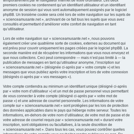
temporairement par le navigateur internet de votre ordinateur. Les deux
premiers cookies ne contiennent qu’un identifiant utilisateur et un identifiant
anonyme de session qui vous sont automatiquement assignés par le logiciel
phpBB. Un troisième cookie sera créé lors de votre navigation sur les sujets de
« scienceamusante.net », archivant de ce fait tous les sujets que vous avez
consultés et permettant d’améliorer votre confort de navigation en tant
qu’utilisateur.
Lors de votre navigation sur « scienceamusante.net », nous pouvons
également créer une quatrième sorte de cookies, externes au document qui
est prévu pour couvrir uniquement les pages créées par le logiciel phpBB. La
seconde manière est de récupérer les informations que vous nous envoyez et
que nous collectons. Ceci peut correspondre — mais n’est pas limité à — la
publication de messages en tant qu’utilisateur anonyme, l’inscription sur
« scienceamusante.net » (désignée ci-après par « votre compte ») et les
messages que vous publiez après votre inscription et lors de votre connexion
(désignés ci-après par « vos messages »).
Votre compte contiendra au minimum un identifiant unique (désigné ci-après
par « votre nom d’utilisateur ») et un mot de passe personnel vous permettant
de vous connecter à votre compte (désigné ci-après par « votre mot de
passe ») et une adresse de courriel personnelle. Les informations de votre
compte sur « scienceamusante.net » sont protégées par les lois de protection
des données applicables dans le pays qui héberge notre serveur. Toutes les
informations, en-dehors de votre nom d’utilisateur, de votre mot de passe et de
votre adresse de courriel requis par « scienceamusante.net » durant votre
inscription, sont obligatoires ou facultatives, à la seule discrétion de
« scienceamusante.net ». Dans tous les cas, vous pouvez contrôler quelles