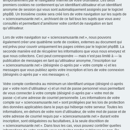
temporairement par le navigateur internet de votre ordinateur. Les deux
premiers cookies ne contiennent qu’un identifiant utilisateur et un identifiant
anonyme de session qui vous sont automatiquement assignés par le logiciel
phpBB. Un troisième cookie sera créé lors de votre navigation sur les sujets de
« scienceamusante.net », archivant de ce fait tous les sujets que vous avez
consultés et permettant d’améliorer votre confort de navigation en tant
qu’utilisateur.
Lors de votre navigation sur « scienceamusante.net », nous pouvons
également créer une quatrième sorte de cookies, externes au document qui
est prévu pour couvrir uniquement les pages créées par le logiciel phpBB. La
seconde manière est de récupérer les informations que vous nous envoyez et
que nous collectons. Ceci peut correspondre — mais n’est pas limité à — la
publication de messages en tant qu’utilisateur anonyme, l’inscription sur
« scienceamusante.net » (désignée ci-après par « votre compte ») et les
messages que vous publiez après votre inscription et lors de votre connexion
(désignés ci-après par « vos messages »).
Votre compte contiendra au minimum un identifiant unique (désigné ci-après
par « votre nom d’utilisateur ») et un mot de passe personnel vous permettant
de vous connecter à votre compte (désigné ci-après par « votre mot de
passe ») et une adresse de courriel personnelle. Les informations de votre
compte sur « scienceamusante.net » sont protégées par les lois de protection
des données applicables dans le pays qui héberge notre serveur. Toutes les
informations, en-dehors de votre nom d’utilisateur, de votre mot de passe et de
votre adresse de courriel requis par « scienceamusante.net » durant votre
inscription, sont obligatoires ou facultatives, à la seule discrétion de
« scienceamusante.net ». Dans tous les cas, vous pouvez contrôler quelles