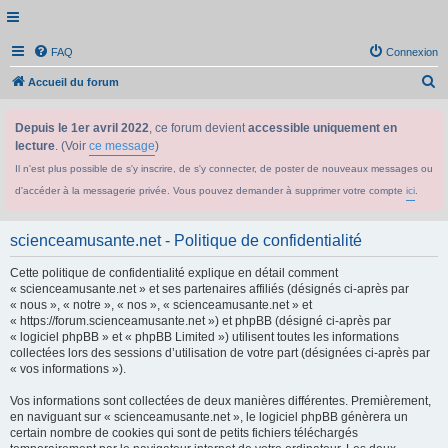
FAQ
Connexion
R
Accueil du forum
e
Depuis le 1er avril 2022
, ce forum devient
accessible uniquement en
c
lecture
. (Voir
ce message
)
h
Il n'est plus possible de s'y inscrire, de s'y connecter, de poster de nouveaux messages ou
e
d'accéder à la messagerie privée. Vous pouvez demander à supprimer votre compte
ici
.
r
c
scienceamusante.net - Politique de confidentialité
h
Cette politique de confidentialité explique en détail comment
e
« scienceamusante.net » et ses partenaires affiliés (désignés ci-après par
r
« nous », « notre », « nos », « scienceamusante.net » et
« https://forum.scienceamusante.net ») et phpBB (désigné ci-après par
« logiciel phpBB » et « phpBB Limited ») utilisent toutes les informations
collectées lors des sessions d’utilisation de votre part (désignées ci-après par
« vos informations »).
Vos informations sont collectées de deux manières différentes. Premièrement,
en naviguant sur « scienceamusante.net », le logiciel phpBB génèrera un
certain nombre de cookies qui sont de petits fichiers téléchargés