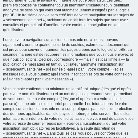
temporairement par le navigateur internet de votre ordinateur. Les deux
premiers cookies ne contiennent qu’un identifiant utilisateur et un identifiant
anonyme de session qui vous sont automatiquement assignés par le logiciel
phpBB. Un troisième cookie sera créé lors de votre navigation sur les sujets de
« scienceamusante.net », archivant de ce fait tous les sujets que vous avez
consultés et permettant d’améliorer votre confort de navigation en tant
qu’utilisateur.
Lors de votre navigation sur « scienceamusante.net », nous pouvons
également créer une quatrième sorte de cookies, externes au document qui
est prévu pour couvrir uniquement les pages créées par le logiciel phpBB. La
seconde manière est de récupérer les informations que vous nous envoyez et
que nous collectons. Ceci peut correspondre — mais n’est pas limité à — la
publication de messages en tant qu’utilisateur anonyme, l’inscription sur
« scienceamusante.net » (désignée ci-après par « votre compte ») et les
messages que vous publiez après votre inscription et lors de votre connexion
(désignés ci-après par « vos messages »).
Votre compte contiendra au minimum un identifiant unique (désigné ci-après
par « votre nom d’utilisateur ») et un mot de passe personnel vous permettant
de vous connecter à votre compte (désigné ci-après par « votre mot de
passe ») et une adresse de courriel personnelle. Les informations de votre
compte sur « scienceamusante.net » sont protégées par les lois de protection
des données applicables dans le pays qui héberge notre serveur. Toutes les
informations, en-dehors de votre nom d’utilisateur, de votre mot de passe et de
votre adresse de courriel requis par « scienceamusante.net » durant votre
inscription, sont obligatoires ou facultatives, à la seule discrétion de
« scienceamusante.net ». Dans tous les cas, vous pouvez contrôler quelles