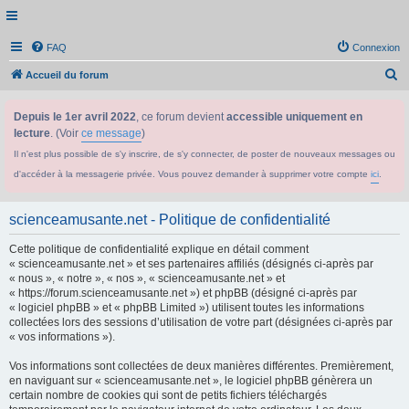
FAQ
Connexion
R
Accueil du forum
e
Depuis le 1er avril 2022
, ce forum devient
accessible uniquement en
c
lecture
. (Voir
ce message
)
h
Il n'est plus possible de s'y inscrire, de s'y connecter, de poster de nouveaux messages ou
e
d'accéder à la messagerie privée. Vous pouvez demander à supprimer votre compte
ici
.
r
c
scienceamusante.net - Politique de confidentialité
h
Cette politique de confidentialité explique en détail comment
e
« scienceamusante.net » et ses partenaires affiliés (désignés ci-après par
r
« nous », « notre », « nos », « scienceamusante.net » et
« https://forum.scienceamusante.net ») et phpBB (désigné ci-après par
« logiciel phpBB » et « phpBB Limited ») utilisent toutes les informations
collectées lors des sessions d’utilisation de votre part (désignées ci-après par
« vos informations »).
Vos informations sont collectées de deux manières différentes. Premièrement,
en naviguant sur « scienceamusante.net », le logiciel phpBB génèrera un
certain nombre de cookies qui sont de petits fichiers téléchargés