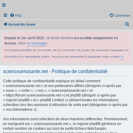
FAQ
Connexion
R
Accueil du forum
e
Depuis le 1er avril 2022
, ce forum devient
accessible uniquement en
c
lecture
. (Voir
ce message
)
h
Il n'est plus possible de s'y inscrire, de s'y connecter, de poster de nouveaux messages ou
e
d'accéder à la messagerie privée. Vous pouvez demander à supprimer votre compte
ici
.
r
c
scienceamusante.net - Politique de confidentialité
h
Cette politique de confidentialité explique en détail comment
e
« scienceamusante.net » et ses partenaires affiliés (désignés ci-après par
r
« nous », « notre », « nos », « scienceamusante.net » et
« https://forum.scienceamusante.net ») et phpBB (désigné ci-après par
« logiciel phpBB » et « phpBB Limited ») utilisent toutes les informations
collectées lors des sessions d’utilisation de votre part (désignées ci-après par
« vos informations »).
Vos informations sont collectées de deux manières différentes. Premièrement,
en naviguant sur « scienceamusante.net », le logiciel phpBB génèrera un
certain nombre de cookies qui sont de petits fichiers téléchargés