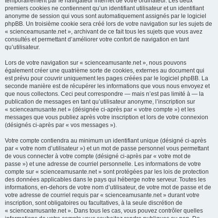
temporairement par le navigateur internet de votre ordinateur. Les deux
premiers cookies ne contiennent qu’un identifiant utilisateur et un identifiant
anonyme de session qui vous sont automatiquement assignés par le logiciel
phpBB. Un troisième cookie sera créé lors de votre navigation sur les sujets de
« scienceamusante.net », archivant de ce fait tous les sujets que vous avez
consultés et permettant d’améliorer votre confort de navigation en tant
qu’utilisateur.
Lors de votre navigation sur « scienceamusante.net », nous pouvons
également créer une quatrième sorte de cookies, externes au document qui
est prévu pour couvrir uniquement les pages créées par le logiciel phpBB. La
seconde manière est de récupérer les informations que vous nous envoyez et
que nous collectons. Ceci peut correspondre — mais n’est pas limité à — la
publication de messages en tant qu’utilisateur anonyme, l’inscription sur
« scienceamusante.net » (désignée ci-après par « votre compte ») et les
messages que vous publiez après votre inscription et lors de votre connexion
(désignés ci-après par « vos messages »).
Votre compte contiendra au minimum un identifiant unique (désigné ci-après
par « votre nom d’utilisateur ») et un mot de passe personnel vous permettant
de vous connecter à votre compte (désigné ci-après par « votre mot de
passe ») et une adresse de courriel personnelle. Les informations de votre
compte sur « scienceamusante.net » sont protégées par les lois de protection
des données applicables dans le pays qui héberge notre serveur. Toutes les
informations, en-dehors de votre nom d’utilisateur, de votre mot de passe et de
votre adresse de courriel requis par « scienceamusante.net » durant votre
inscription, sont obligatoires ou facultatives, à la seule discrétion de
« scienceamusante.net ». Dans tous les cas, vous pouvez contrôler quelles