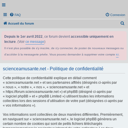
FAQ
Connexion
R
Accueil du forum
e
Depuis le 1er avril 2022
, ce forum devient
accessible uniquement en
c
lecture
. (Voir
ce message
)
h
Il n'est plus possible de s'y inscrire, de s'y connecter, de poster de nouveaux messages ou
e
d'accéder à la messagerie privée. Vous pouvez demander à supprimer votre compte
ici
.
r
c
scienceamusante.net - Politique de confidentialité
h
Cette politique de confidentialité explique en détail comment
e
« scienceamusante.net » et ses partenaires affiliés (désignés ci-après par
r
« nous », « notre », « nos », « scienceamusante.net » et
« https://forum.scienceamusante.net ») et phpBB (désigné ci-après par
« logiciel phpBB » et « phpBB Limited ») utilisent toutes les informations
collectées lors des sessions d’utilisation de votre part (désignées ci-après par
« vos informations »).
Vos informations sont collectées de deux manières différentes. Premièrement,
en naviguant sur « scienceamusante.net », le logiciel phpBB génèrera un
certain nombre de cookies qui sont de petits fichiers téléchargés