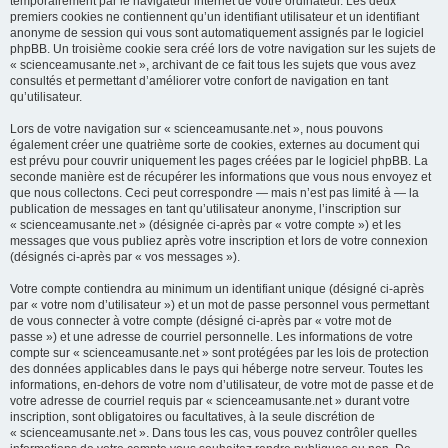
temporairement par le navigateur internet de votre ordinateur. Les deux
premiers cookies ne contiennent qu’un identifiant utilisateur et un identifiant
anonyme de session qui vous sont automatiquement assignés par le logiciel
phpBB. Un troisième cookie sera créé lors de votre navigation sur les sujets de
« scienceamusante.net », archivant de ce fait tous les sujets que vous avez
consultés et permettant d’améliorer votre confort de navigation en tant
qu’utilisateur.
Lors de votre navigation sur « scienceamusante.net », nous pouvons
également créer une quatrième sorte de cookies, externes au document qui
est prévu pour couvrir uniquement les pages créées par le logiciel phpBB. La
seconde manière est de récupérer les informations que vous nous envoyez et
que nous collectons. Ceci peut correspondre — mais n’est pas limité à — la
publication de messages en tant qu’utilisateur anonyme, l’inscription sur
« scienceamusante.net » (désignée ci-après par « votre compte ») et les
messages que vous publiez après votre inscription et lors de votre connexion
(désignés ci-après par « vos messages »).
Votre compte contiendra au minimum un identifiant unique (désigné ci-après
par « votre nom d’utilisateur ») et un mot de passe personnel vous permettant
de vous connecter à votre compte (désigné ci-après par « votre mot de
passe ») et une adresse de courriel personnelle. Les informations de votre
compte sur « scienceamusante.net » sont protégées par les lois de protection
des données applicables dans le pays qui héberge notre serveur. Toutes les
informations, en-dehors de votre nom d’utilisateur, de votre mot de passe et de
votre adresse de courriel requis par « scienceamusante.net » durant votre
inscription, sont obligatoires ou facultatives, à la seule discrétion de
« scienceamusante.net ». Dans tous les cas, vous pouvez contrôler quelles