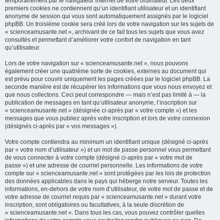
temporairement par le navigateur internet de votre ordinateur. Les deux
premiers cookies ne contiennent qu’un identifiant utilisateur et un identifiant
anonyme de session qui vous sont automatiquement assignés par le logiciel
phpBB. Un troisième cookie sera créé lors de votre navigation sur les sujets de
« scienceamusante.net », archivant de ce fait tous les sujets que vous avez
consultés et permettant d’améliorer votre confort de navigation en tant
qu’utilisateur.
Lors de votre navigation sur « scienceamusante.net », nous pouvons
également créer une quatrième sorte de cookies, externes au document qui
est prévu pour couvrir uniquement les pages créées par le logiciel phpBB. La
seconde manière est de récupérer les informations que vous nous envoyez et
que nous collectons. Ceci peut correspondre — mais n’est pas limité à — la
publication de messages en tant qu’utilisateur anonyme, l’inscription sur
« scienceamusante.net » (désignée ci-après par « votre compte ») et les
messages que vous publiez après votre inscription et lors de votre connexion
(désignés ci-après par « vos messages »).
Votre compte contiendra au minimum un identifiant unique (désigné ci-après
par « votre nom d’utilisateur ») et un mot de passe personnel vous permettant
de vous connecter à votre compte (désigné ci-après par « votre mot de
passe ») et une adresse de courriel personnelle. Les informations de votre
compte sur « scienceamusante.net » sont protégées par les lois de protection
des données applicables dans le pays qui héberge notre serveur. Toutes les
informations, en-dehors de votre nom d’utilisateur, de votre mot de passe et de
votre adresse de courriel requis par « scienceamusante.net » durant votre
inscription, sont obligatoires ou facultatives, à la seule discrétion de
« scienceamusante.net ». Dans tous les cas, vous pouvez contrôler quelles