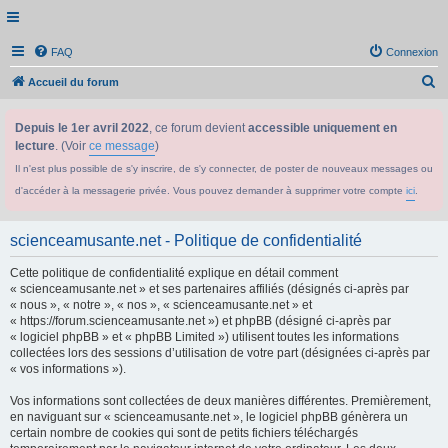
FAQ
Connexion
R
Accueil du forum
e
Depuis le 1er avril 2022
, ce forum devient
accessible uniquement en
c
lecture
. (Voir
ce message
)
h
Il n'est plus possible de s'y inscrire, de s'y connecter, de poster de nouveaux messages ou
e
d'accéder à la messagerie privée. Vous pouvez demander à supprimer votre compte
ici
.
r
c
scienceamusante.net - Politique de confidentialité
h
Cette politique de confidentialité explique en détail comment
e
« scienceamusante.net » et ses partenaires affiliés (désignés ci-après par
r
« nous », « notre », « nos », « scienceamusante.net » et
« https://forum.scienceamusante.net ») et phpBB (désigné ci-après par
« logiciel phpBB » et « phpBB Limited ») utilisent toutes les informations
collectées lors des sessions d’utilisation de votre part (désignées ci-après par
« vos informations »).
Vos informations sont collectées de deux manières différentes. Premièrement,
en naviguant sur « scienceamusante.net », le logiciel phpBB génèrera un
certain nombre de cookies qui sont de petits fichiers téléchargés