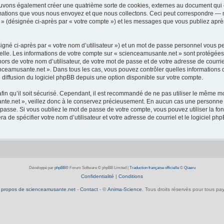
ouvons également créer une quatrième sorte de cookies, externes au document qui 
mations que vous nous envoyez et que nous collectons. Ceci peut correspondre — m
 » (désignée ci-après par « votre compte ») et les messages que vous publiez après
igné ci-après par « votre nom d’utilisateur ») et un mot de passe personnel vous p
elle. Les informations de votre compte sur « scienceamusante.net » sont protégées
ors de votre nom d’utilisateur, de votre mot de passe et de votre adresse de courrie
scienceamusante.net ». Dans tous les cas, vous pouvez contrôler quelles informatio
 diffusion du logiciel phpBB depuis une option disponible sur votre compte.
afin qu’il soit sécurisé. Cependant, il est recommandé de ne pas utiliser le même mot
te.net », veillez donc à le conservez précieusement. En aucun cas une personne a
passe. Si vous oubliez le mot de passe de votre compte, vous pouvez utiliser la fo
ra de spécifier votre nom d’utilisateur et votre adresse de courriel et le logiciel
Développé par
phpBB
® Forum Software © phpBB Limited
|
Traduction française officielle
©
Qiaeru
Confidentialité
|
Conditions
 propos de scienceamusante.net
-
Contact
- ©
Anima-Science
. Tous droits réservés pour tous pay