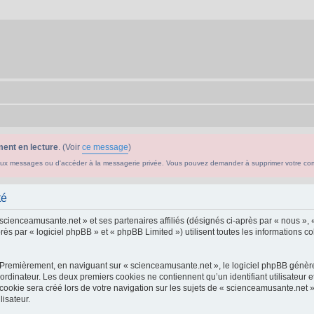
ent en lecture
. (Voir
ce message
)
ouveaux messages ou d'accéder à la messagerie privée. Vous pouvez demander à supprimer votre c
té
 scienceamusante.net » et ses partenaires affiliés (désignés ci-après par « nous », 
s par « logiciel phpBB » et « phpBB Limited ») utilisent toutes les informations col
 Premièrement, en naviguant sur « scienceamusante.net », le logiciel phpBB génèrer
ordinateur. Les deux premiers cookies ne contiennent qu’un identifiant utilisateur 
okie sera créé lors de votre navigation sur les sujets de « scienceamusante.net », 
lisateur.