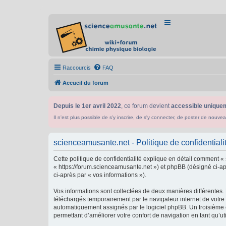
Raccourcis
FAQ
Accueil du forum
Depuis le 1er avril 2022
, ce forum devient
accessible uniquem
Il n'est plus possible de s'y inscrire, de s'y connecter, de poster de n
scienceamusante.net - Politique de confidentiali
Cette politique de confidentialité explique en détail comment «
« https://forum.scienceamusante.net ») et phpBB (désigné ci-aprè
ci-après par « vos informations »).
Vos informations sont collectées de deux manières différentes.
téléchargés temporairement par le navigateur internet de votre 
automatiquement assignés par le logiciel phpBB. Un troisième co
permettant d’améliorer votre confort de navigation en tant qu’uti