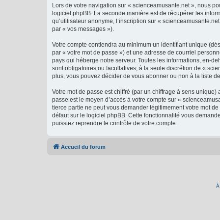
Lors de votre navigation sur « scienceamusante.net », nous p
logiciel phpBB. La seconde manière est de récupérer les infor
qu’utilisateur anonyme, l’inscription sur « scienceamusante.net
par « vos messages »).
Votre compte contiendra au minimum un identifiant unique (dés
par « votre mot de passe ») et une adresse de courriel personn
pays qui héberge notre serveur. Toutes les informations, en-deh
sont obligatoires ou facultatives, à la seule discrétion de « 
plus, vous pouvez décider de vous abonner ou non à la liste de
Votre mot de passe est chiffré (par un chiffrage à sens unique) 
passe est le moyen d’accès à votre compte sur « scienceamusan
tierce partie ne peut vous demander légitimement votre mot de 
défaut sur le logiciel phpBB. Cette fonctionnalité vous demande
puissiez reprendre le contrôle de votre compte.
Accueil du forum
À