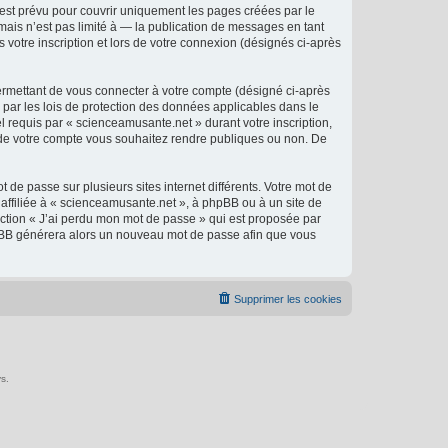
est prévu pour couvrir uniquement les pages créées par le
ais n’est pas limité à — la publication de messages en tant
 votre inscription et lors de votre connexion (désignés ci-après
ermettant de vous connecter à votre compte (désigné ci-après
 par les lois de protection des données applicables dans le
l requis par « scienceamusante.net » durant votre inscription,
ns de votre compte vous souhaitez rendre publiques ou non. De
 de passe sur plusieurs sites internet différents. Votre mot de
ffiliée à « scienceamusante.net », à phpBB ou à un site de
nction « J’ai perdu mon mot de passe » qui est proposée par
 phpBB générera alors un nouveau mot de passe afin que vous
Supprimer les cookies
s.