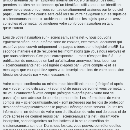
temporairement par le navigateur internet de votre ordinateur. Les deux
premiers cookies ne contiennent qu’un identifiant utilisateur et un identifiant
anonyme de session qui vous sont automatiquement assignés par le logiciel
phpBB. Un troisième cookie sera créé lors de votre navigation sur les sujets de
« scienceamusante.net », archivant de ce fait tous les sujets que vous avez
consultés et permettant d’améliorer votre confort de navigation en tant
qu’utilisateur.
Lors de votre navigation sur « scienceamusante.net », nous pouvons
également créer une quatrième sorte de cookies, externes au document qui
est prévu pour couvrir uniquement les pages créées par le logiciel phpBB. La
seconde manière est de récupérer les informations que vous nous envoyez et
que nous collectons. Ceci peut correspondre — mais n’est pas limité à — la
publication de messages en tant qu’utilisateur anonyme, l’inscription sur
« scienceamusante.net » (désignée ci-après par « votre compte ») et les
messages que vous publiez après votre inscription et lors de votre connexion
(désignés ci-après par « vos messages »).
Votre compte contiendra au minimum un identifiant unique (désigné ci-après
par « votre nom d’utilisateur ») et un mot de passe personnel vous permettant
de vous connecter à votre compte (désigné ci-après par « votre mot de
passe ») et une adresse de courriel personnelle. Les informations de votre
compte sur « scienceamusante.net » sont protégées par les lois de protection
des données applicables dans le pays qui héberge notre serveur. Toutes les
informations, en-dehors de votre nom d’utilisateur, de votre mot de passe et de
votre adresse de courriel requis par « scienceamusante.net » durant votre
inscription, sont obligatoires ou facultatives, à la seule discrétion de
« scienceamusante.net ». Dans tous les cas, vous pouvez contrôler quelles