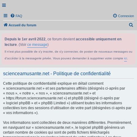
FAQ
Connexion
R
Accueil du forum
e
Depuis le 1er avril 2022
, ce forum devient
accessible uniquement en
c
lecture
. (Voir
ce message
)
h
Il n'est plus possible de s'y inscrire, de s'y connecter, de poster de nouveaux messages ou
e
d'accéder à la messagerie privée. Vous pouvez demander à supprimer votre compte
ici
.
r
c
scienceamusante.net - Politique de confidentialité
h
Cette politique de confidentialité explique en détail comment
e
« scienceamusante.net » et ses partenaires affiliés (désignés ci-après par
r
« nous », « notre », « nos », « scienceamusante.net » et
« https://forum.scienceamusante.net ») et phpBB (désigné ci-après par
« logiciel phpBB » et « phpBB Limited ») utilisent toutes les informations
collectées lors des sessions d’utilisation de votre part (désignées ci-après par
« vos informations »).
Vos informations sont collectées de deux manières différentes. Premièrement,
en naviguant sur « scienceamusante.net », le logiciel phpBB génèrera un
certain nombre de cookies qui sont de petits fichiers téléchargés